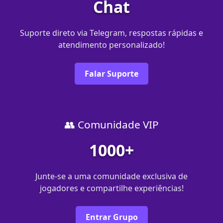
Chat
Suporte direto via Telegram, respostas rápidas e
atendimento personalizado!
Falar Suporte
👥 Comunidade VIP
1000+
Junte-se a uma comunidade exclusiva de
jogadores e compartilhe experiências!
Entrar Grupo