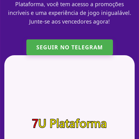
Plataforma, você tem acesso a promoções
incríveis e uma experiência de jogo inigualável.
Junte-se aos vencedores agora!
SEGUIR NO TELEGRAM