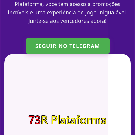
Plataforma, você tem acesso a promoções
incríveis e uma experiência de jogo inigualável.
Junte-se aos vencedores agora!
SEGUIR NO TELEGRAM