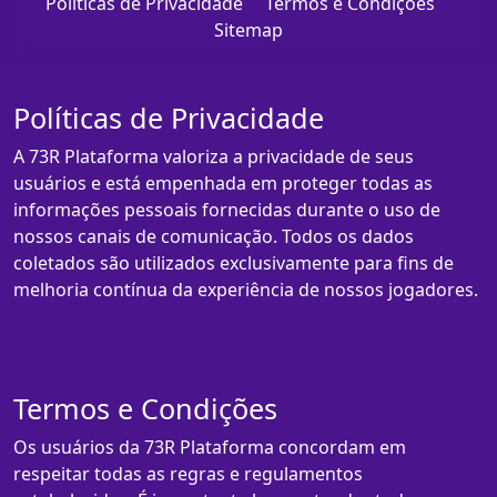
Políticas de Privacidade
Termos e Condições
Sitemap
Políticas de Privacidade
A 73R Plataforma valoriza a privacidade de seus
usuários e está empenhada em proteger todas as
informações pessoais fornecidas durante o uso de
nossos canais de comunicação. Todos os dados
coletados são utilizados exclusivamente para fins de
melhoria contínua da experiência de nossos jogadores.
Termos e Condições
Os usuários da 73R Plataforma concordam em
respeitar todas as regras e regulamentos