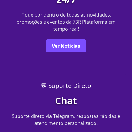
Fique por dentro de todas as novidades,
promoções e eventos da 73R Plataforma em
tempo real!
Ver Notícias
💬 Suporte Direto
Chat
Suporte direto via Telegram, respostas rápidas e
atendimento personalizado!