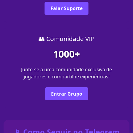
Falar Suporte
👥 Comunidade VIP
1000+
Junte-se a uma comunidade exclusiva de
jogadores e compartilhe experiências!
Entrar Grupo
📱 Como Seguir no Telegram