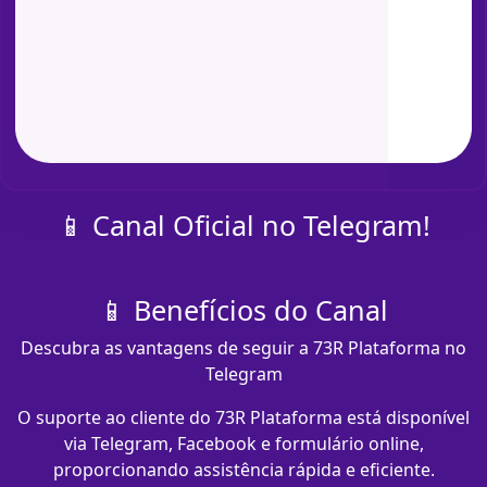
📱 Canal Oficial no Telegram!
📱 Benefícios do Canal
Descubra as vantagens de seguir a 73R Plataforma no
Telegram
O suporte ao cliente do 73R Plataforma está disponível
via Telegram, Facebook e formulário online,
proporcionando assistência rápida e eficiente.