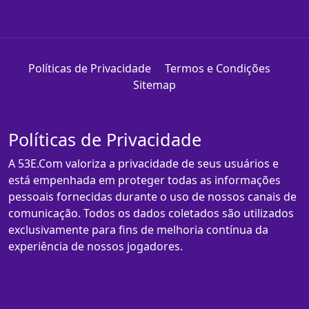
Políticas de Privacidade
Termos e Condições
Sitemap
Políticas de Privacidade
A 53E.Com valoriza a privacidade de seus usuários e
está empenhada em proteger todas as informações
pessoais fornecidas durante o uso de nossos canais de
comunicação. Todos os dados coletados são utilizados
exclusivamente para fins de melhoria contínua da
experiência de nossos jogadores.