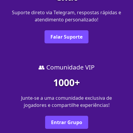
Suporte direto via Telegram, respostas rápidas e
atendimento personalizado!
Falar Suporte
👥 Comunidade VIP
1000+
Junte-se a uma comunidade exclusiva de
jogadores e compartilhe experiências!
Entrar Grupo