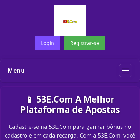
Login
Registrar-se
Menu
📱 53E.Com A Melhor
Plataforma de Apostas
Cadastre-se na 53E.Com para ganhar bônus no
cadastro e em cada recarga. Com a 53E.Com, você