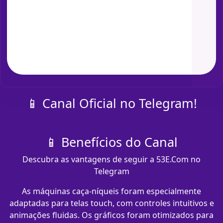
📱 Canal Oficial no Telegram!
📱 Benefícios do Canal
Descubra as vantagens de seguir a 53E.Com no
Telegram
As máquinas caça-níqueis foram especialmente
adaptadas para telas touch, com controles intuitivos e
animações fluidas. Os gráficos foram otimizados para