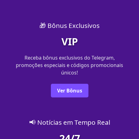
🎁 Bônus Exclusivos
VIP
Receba bônus exclusivos do Telegram,
promoções especiais e códigos promocionais
únicos!
Ver Bônus
📢 Notícias em Tempo Real
24/7