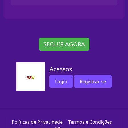
SEGUIR AGORA
Acessos
Login
Registrar-se
Políticas de Privacidade
Termos e Condições