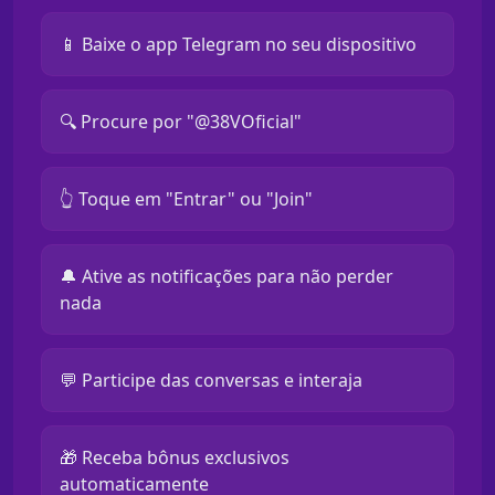
📱 Baixe o app Telegram no seu dispositivo
🔍 Procure por "@38VOficial"
👆 Toque em "Entrar" ou "Join"
🔔 Ative as notificações para não perder
nada
💬 Participe das conversas e interaja
🎁 Receba bônus exclusivos
automaticamente